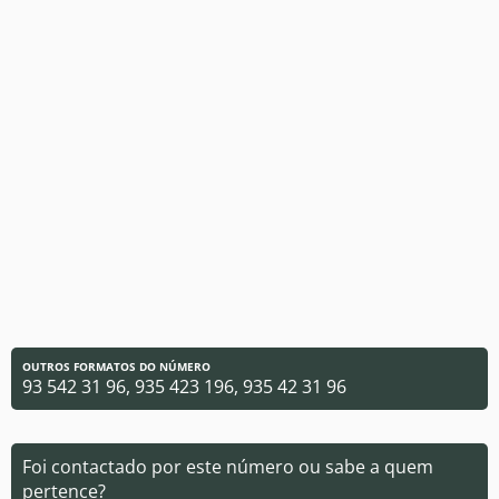
OUTROS FORMATOS DO NÚMERO
93 542 31 96, 935 423 196, 935 42 31 96
Foi contactado por este número ou sabe a quem
pertence?