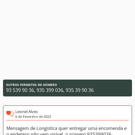
OUTROS FORMATOS DO NÚMERO
93 539 90 36, 935 399 036, 935 39 90 36
Leonel Alves
6 de Fevereiro de 2023
Mensagem de Longistica quer entregar uma encomenda e
o endereço não vem visível. o número 935399036