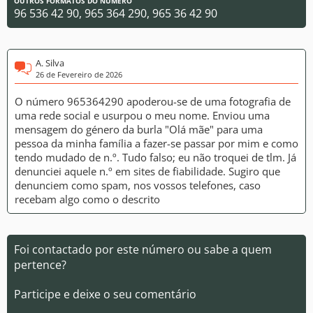
OUTROS FORMATOS DO NÚMERO
96 536 42 90, 965 364 290, 965 36 42 90
A. Silva
26 de Fevereiro de 2026
O número 965364290 apoderou-se de uma fotografia de
uma rede social e usurpou o meu nome. Enviou uma
mensagem do género da burla "Olá mãe" para uma
pessoa da minha família a fazer-se passar por mim e como
tendo mudado de n.º. Tudo falso; eu não troquei de tlm. Já
denunciei aquele n.º em sites de fiabilidade. Sugiro que
denunciem como spam, nos vossos telefones, caso
recebam algo como o descrito
Foi contactado por este número ou sabe a quem
pertence?
Participe e deixe o seu comentário