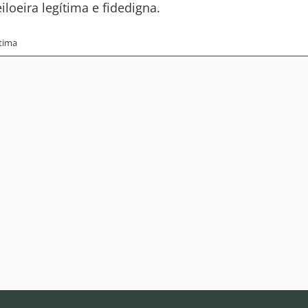
loeira legítima e fidedigna.
tima