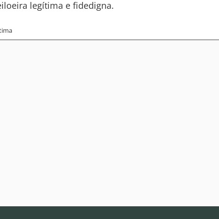
loeira legítima e fidedigna.
tima