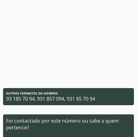
OUTROS FORMATOS DO NÚMERO
93 185 70 94, 931 857 094, 931 85 70 94
Foi contactado por este número ou sabe a quem
pertence?