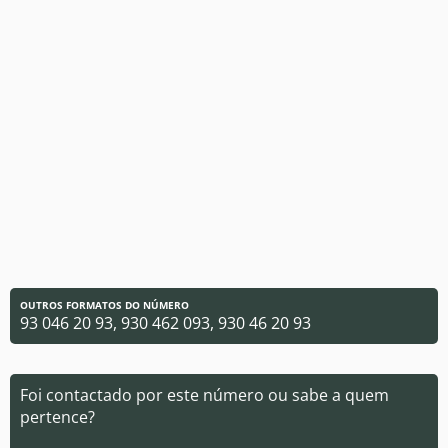
OUTROS FORMATOS DO NÚMERO
93 046 20 93, 930 462 093, 930 46 20 93
Foi contactado por este número ou sabe a quem
pertence?