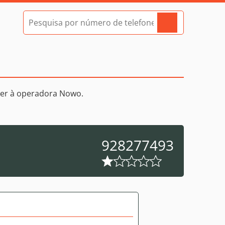
cer à operadora Nowo.
928277493