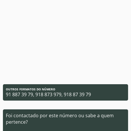
OUTROS FORMATOS DO NÚMERO
91 887 39 79, 918 873 979, 918 87 39 79
Foi contactado por este número ou sabe a quem
pertence?