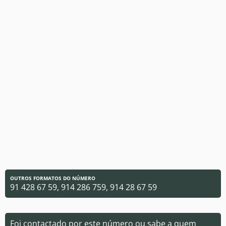
OUTROS FORMATOS DO NÚMERO
91 428 67 59, 914 286 759, 914 28 67 59
Foi contactado por este número ou sabe a quem